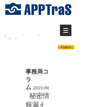
営業秘密保護推進
研
究会
A
ssociation for
P
romotion of
P
rotection
of
Tra
de
S
ecrets
English
事務局コ
ラ
ム
[2023.09]
秘密情
報漏え