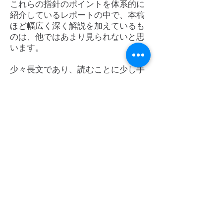
これらの指針のポイントを体系的に
紹介しているレポートの中で、本稿
ほど幅広く深く解説を加えているも
のは、他ではあまり見られないと思
います。
少々長文であり、読むことに少し手
間がかかりはしますが、貴社内での
対策実施や従業員教育に役立つ内容
であると思いますので、是非ご参考
にしていただければと考えます。
トップページ
研究会について
-
ご挨拶
-
設立趣旨
-
研究会概要