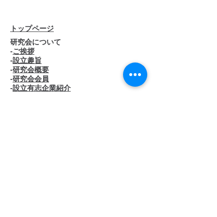
トップページ
研究会について
-
ご挨拶
-
設立趣旨
-
研究会概要
-
研究会会員
-
設立有志企業紹介
入会のご案内
-
会員種別とメリット
-
入会申し込み
お知らせ／コラム
-
お知らせ
-
APPTraSコラム
活動内容
-
活動内容
-
オープンセミナー一覧