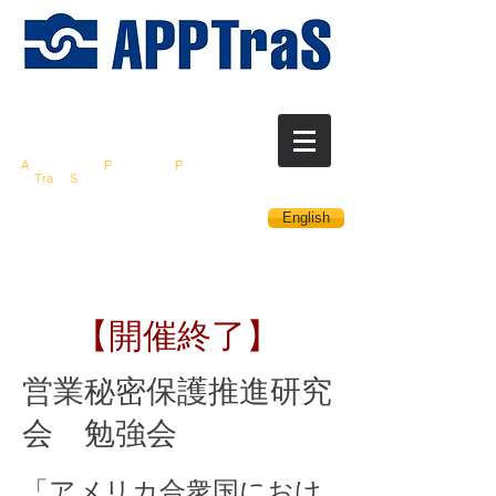
営業秘密保護推進
研
究会
A
ssociation for
P
romotion of
P
rotection
of
Tra
de
S
ecrets
English
【開催終了】
営業秘密保護推進研究
会 勉強会
「アメリカ合衆国におけ