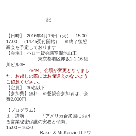
記
【日時】 2016年4月19日（火） 15:00 –
17:00 （14:45受付開始） ※終了後懇
親会を予定しております
【会場】
ハロー貸会議室溜池山王
東京都港区赤坂1-1-16 細
川ビル3F
※4/4、会場が変更となりまし
た。お越しの際にはお間違えのないよう
ご留意ください。
【定員】 30名以下
【参加費】無料 ※懇親会参加者は、会
費2,000円
【プログラム】
１．講演 「アメリカ合衆国におけ
る営業秘密保護の実務と傾向」
15:00 – 16:20
Baker & McKenzie LLPワ