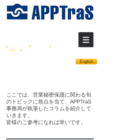
営業秘密保護推進
研
究会
A
ssociation for
P
romotion of
P
rotection
of
Tra
de
S
ecrets
English
ここでは、営業秘密保護に関わる旬
のトピックに焦点を当て、APPTraS
事務局が執筆したコラムを紹介して
いきます。
皆様のご参考になれば幸いです。