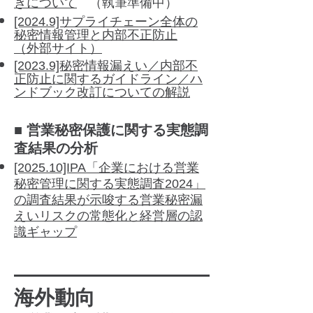
きについて
​ （執筆準備中）
[2024.9]サプライチェーン全体の
秘密情報管理と内部不正防止
（外部サイト）
[2023.9]​秘密情報漏えい／内部不
正防止に関するガイドライン／ハ
ンドブック改訂についての​解説
■ 営業秘密保護に関する実態調
査結果の分析
[2025.10]IPA「企業における営業
秘密管理に関する実態調査2024」
の調査結果が示唆する営業秘密漏
えいリスクの常態化と経営層の認
識ギャップ
​海外動向